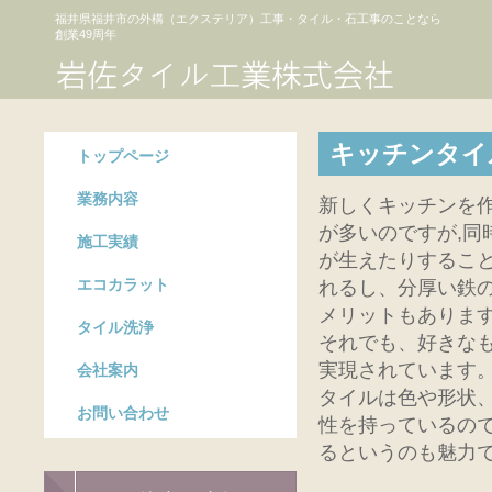
福井県福井市の外構（エクステリア）工事・タイル・石工事のことなら
創業49周年
キッチンタイ
トップページ
業務内容
新しくキッチンを作
が多いのですが,
施工実績
が生えたりするこ
エコカラット
れるし、分厚い鉄
メリットもありま
タイル洗浄
それでも、好きな
実現されています
会社案内
タイルは色や形状
お問い合わせ
性を持っているの
るというのも魅力